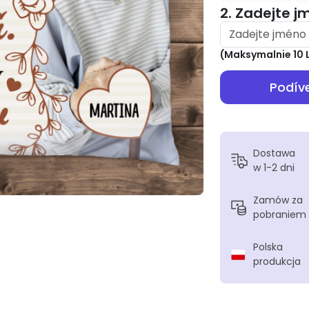
2. Zadejte 
(
Maksymalnie
10
Podíve
Dostawa
w 1-2 dni
Zamów za
pobraniem
Polska
produkcja