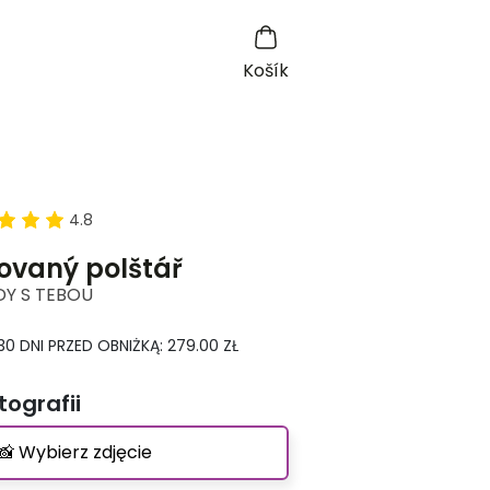
Košík
4.8
zovaný polštář
DY S TEBOU
30 DNI PRZED OBNIŻKĄ: 279.00 ZŁ
tografii
📸 Wybierz zdjęcie