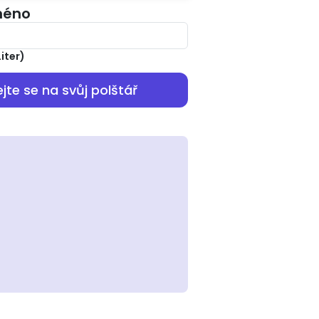
jméno
Liter
)
jte se na svůj polštář