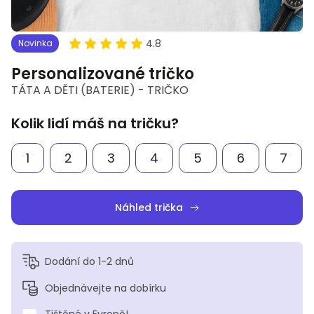
4.8
Novinka
Personalizované tričko
TÁTA A DĚTI (BATERIE) - TRIČKO
Kolik lidí máš na tričku?
1
2
3
4
5
6
7
Náhled trička
Dodání do 1-2 dnů
Objednávejte na dobírku