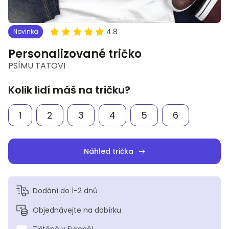
4.8
Novinka
Personalizované tričko
PSÍMU TATOVI
Kolik lidí máš na tričku?
1
2
3
4
5
6
Náhled trička
Dodání do 1-2 dnů
Objednávejte na dobírku