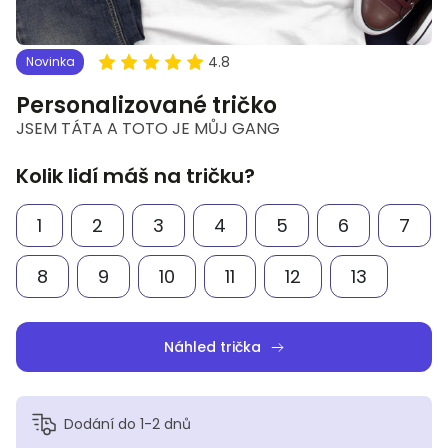
4.8
Novinka
Personalizované tričko
JSEM TÁTA A TOTO JE MŮJ GANG
Kolik lidí máš na tričku?
1
2
3
4
5
6
7
8
9
10
11
12
13
Náhled trička
Dodání do 1-2 dnů